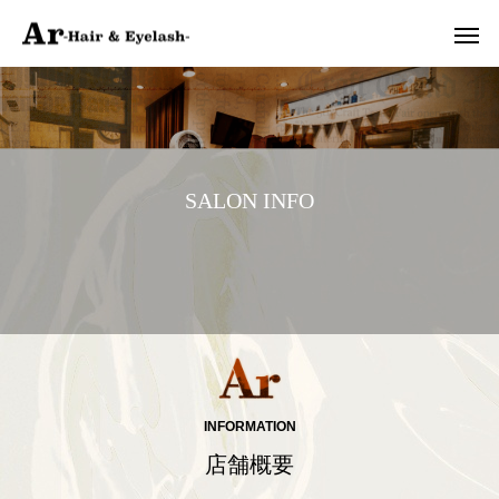
S
A
L
O
N
I
N
F
O
INFORMATION
店舗概要